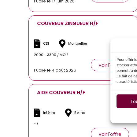
Publié le 17 juin 2026
COUVREUR ZINGUEUR H/F
CDI
Montpellier
2000 - 3300 / MOIS
Pour offrir 
Voir l'offre
stocker et/o
Publié le 4 août 2026
permettra de
Le fait de n
caractéristi
AIDE COUVREUR H/F
To
Intérim
Reims
- /
Voir l'offre