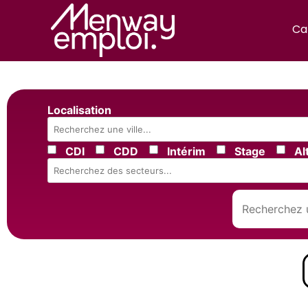
Ca
Localisation
CDI
CDD
Intérim
Stage
Al