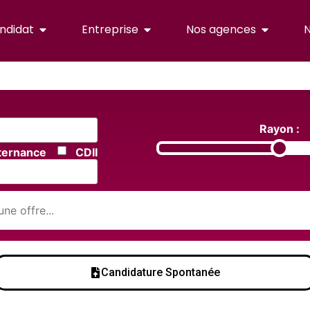
ndidat
Entreprise
Nos agences
N
Rayon :
ternance
CDII
Candidature Spontanée