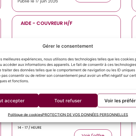
Publié le 17 juin 2026
AIDE - COUVREUR H/F
CDI
Mauguio
Gérer le consentement
12.31 - 13 / HEURE
les meilleures expériences, nous utilisons des technologies telles que les cookies 
Voir l'offre
u accéder aux informations des appareils. Le fait de consentir à ces technologie
Publié le 3 août 2026
 traiter des données telles que le comportement de navigation ou les ID uniques s
e pas consentir ou de retirer son consentement peut avoir un effet négatif sur cer
ques et fonctions.
CHEF D'EQUIPE COUVREUR H/F
ut accepter
Tout refuser
Voir les préfé
Intérim
Brissac-Loire-
Politique de cookies
PROTECTION DE VOS DONNÉES PERSONNELLES
Aubance
14 - 17 / HEURE
Voir l'offre