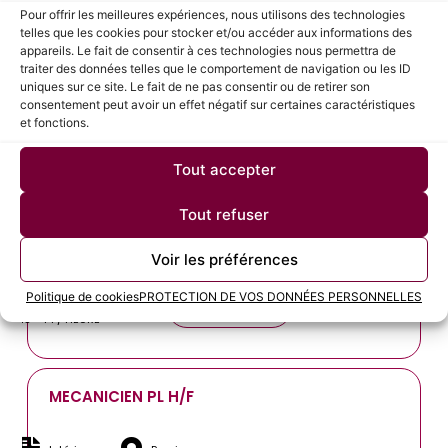
Pour offrir les meilleures expériences, nous utilisons des technologies
telles que les cookies pour stocker et/ou accéder aux informations des
appareils. Le fait de consentir à ces technologies nous permettra de
MECANICIEN PL H/F
traiter des données telles que le comportement de navigation ou les ID
uniques sur ce site. Le fait de ne pas consentir ou de retirer son
consentement peut avoir un effet négatif sur certaines caractéristiques
Intérim
Montredon-des-Corbières
et fonctions.
Voir l'offre
2000 - 2500 / MOIS
Tout accepter
Tout refuser
MONITEUR AUTO ECOLE H/F
Voir les préférences
Intérim
Narbonne
Politique de cookies
PROTECTION DE VOS DONNÉES PERSONNELLES
Voir l'offre
13 - 14 / HEURE
MECANICIEN PL H/F