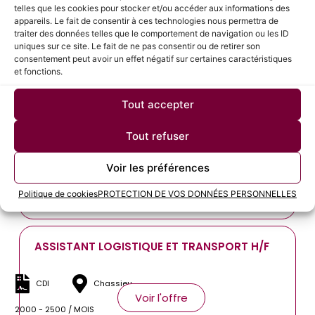
telles que les cookies pour stocker et/ou accéder aux informations des
CHAUFFEUR PL H/F
appareils. Le fait de consentir à ces technologies nous permettra de
traiter des données telles que le comportement de navigation ou les ID
uniques sur ce site. Le fait de ne pas consentir ou de retirer son
Intérim
Saint-Priest
consentement peut avoir un effet négatif sur certaines caractéristiques
Voir l'offre
et fonctions.
2000 - 2500 / MOIS
Tout accepter
CONDUCTEUR ROUTIER H/F
Tout refuser
Voir les préférences
Intérim
Estrablin
Voir l'offre
Politique de cookies
PROTECTION DE VOS DONNÉES PERSONNELLES
12.31 - 13 / HEURE
ASSISTANT LOGISTIQUE ET TRANSPORT H/F
CDI
Chassieu
Voir l'offre
2000 - 2500 / MOIS