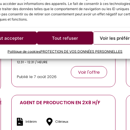
u accéder aux informations des appareils. Le fait de consentir à ces technologie
Voir l'offre
 traiter des données telles que le comportement de navigation ou les ID uniques s
Publié le 8 août 2026
e pas consentir ou de retirer son consentement peut avoir un effet négatif sur cer
ques et fonctions.
E
AGENT DE PRODUCTION POLYVALENT H/F
ut accepter
Tout refuser
Voir les préfé
Intérim
Miribel
Politique de cookies
PROTECTION DE VOS DONNÉES PERSONNELLES
12.31 - 12.31 / HEURE
Voir l'offre
Publié le 7 août 2026
E
AGENT DE PRODUCTION EN 2X8 H/F
Intérim
Clérieux