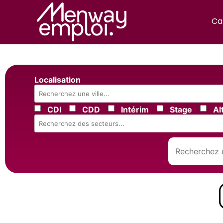
Ca
Localisation
CDI
CDD
Intérim
Stage
Al