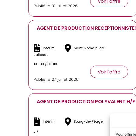
Voir l'offre
Publié le 31 juillet 2026
AGENT DE PRODUCTION RECEPTIONNISTE
Intérim
Saint-Romain-de-
Jalionas
13 - 13 / HEURE
Voir l'offre
Publié le 27 juillet 2026
AGENT DE PRODUCTION POLYVALENT H/F
Intérim
Bourg-de-Péage
- /
Pour offrir 