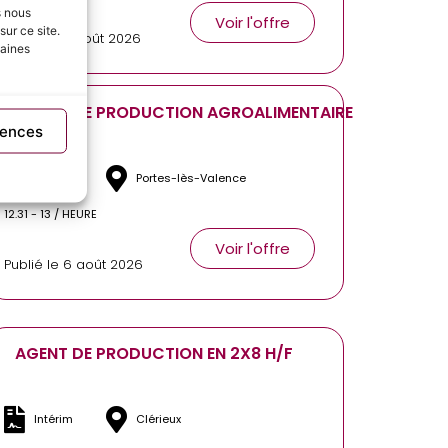
s nous
Voir l'offre
ur ce site.
Publié le 7 août 2026
taines
AGENT DE PRODUCTION AGROALIMENTAIRE
rences
H/F
Intérim
Portes-lès-Valence
12.31 - 13 / HEURE
Voir l'offre
Publié le 6 août 2026
AGENT DE PRODUCTION EN 2X8 H/F
Intérim
Clérieux