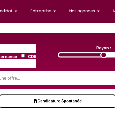
ndidat
Entreprise
Nos agences
N
Rayon :
ternance
CDII
Candidature Spontanée