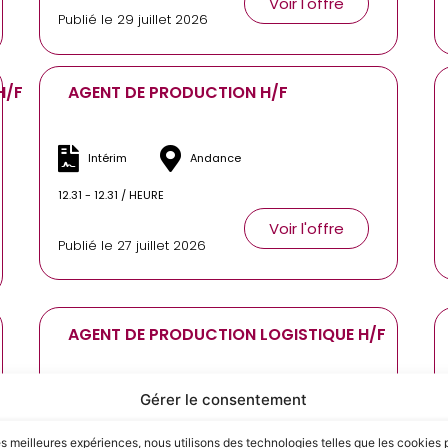
Voir l'offre
Publié le 29 juillet 2026
H/F
AGENT DE PRODUCTION H/F
Intérim
Andance
12.31 - 12.31 / HEURE
Voir l'offre
Publié le 27 juillet 2026
AGENT DE PRODUCTION LOGISTIQUE H/F
Gérer le consentement
Intérim
Toulouse
13 - 13 / HEURE
les meilleures expériences, nous utilisons des technologies telles que les cookies 