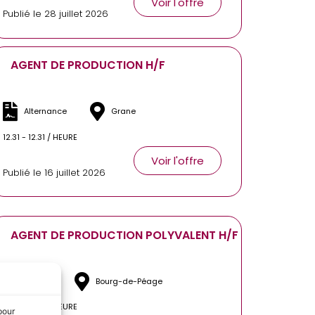
Voir l'offre
Publié le 28 juillet 2026
AGENT DE PRODUCTION H/F
Alternance
Grane
12.31 - 12.31 / HEURE
Voir l'offre
Publié le 16 juillet 2026
AGENT DE PRODUCTION POLYVALENT H/F
Intérim
Bourg-de-Péage
12.31 - 12.31 / HEURE
pour