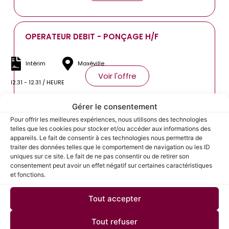
OPERATEUR DEBIT - PONÇAGE H/F
Intérim
Maxéville
Voir l'offre
12.31 - 12.31 / HEURE
Gérer le consentement
Pour offrir les meilleures expériences, nous utilisons des technologies
TOURNEUR H/F
telles que les cookies pour stocker et/ou accéder aux informations des
appareils. Le fait de consentir à ces technologies nous permettra de
traiter des données telles que le comportement de navigation ou les ID
Intérim
Goviller
uniques sur ce site. Le fait de ne pas consentir ou de retirer son
Voir l'offre
consentement peut avoir un effet négatif sur certaines caractéristiques
15 - 17 / HEURE
et fonctions.
Tout accepter
CHAUFFEUR PL ET/OU SPL FRIGO H/F
Tout refuser