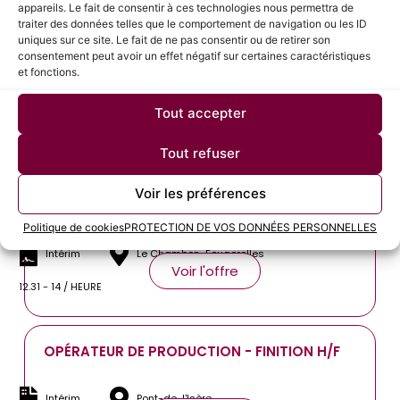
appareils. Le fait de consentir à ces technologies nous permettra de
traiter des données telles que le comportement de navigation ou les ID
uniques sur ce site. Le fait de ne pas consentir ou de retirer son
consentement peut avoir un effet négatif sur certaines caractéristiques
OPERATEUR REGLEUR H/F
et fonctions.
CDI
Saint-Georges-d'Espéranche
Tout accepter
Voir l'offre
12.31 - 13 / HEURE
Tout refuser
Voir les préférences
TOURNEUR TRADITIONNEL H/F
Politique de cookies
PROTECTION DE VOS DONNÉES PERSONNELLES
Intérim
Le Chambon-Feugerolles
Voir l'offre
12.31 - 14 / HEURE
OPÉRATEUR DE PRODUCTION - FINITION H/F
Intérim
Pont-de-l'Isère