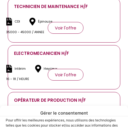
TECHNICIEN DE MAINTENANCE H/F
CDI
Épinouze
Voir l'offre
35000 - 45000 / ANNEE
ELECTROMECANICIEN H/F
Intérim
Heyrieux
Voir l'offre
16 - 18 / HEURE
OPÉRATEUR DE PRODUCTION H/F
Gérer le consentement
Intérim
Saint-Georges-d'Espéranche
Pour offrir les meilleures expériences, nous utilisons des technologies
Voir l'offre
telles que les cookies pour stocker et/ou accéder aux informations des
12.31 - 12.31 / HEURE