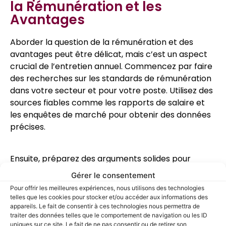
la Rémunération et les
Avantages
Aborder la question de la rémunération et des
avantages peut être délicat, mais c’est un aspect
crucial de l’entretien annuel. Commencez par faire
des recherches sur les standards de rémunération
dans votre secteur et pour votre poste. Utilisez des
sources fiables comme les rapports de salaire et
les enquêtes de marché pour obtenir des données
précises.
Ensuite, préparez des arguments solides pour
justifier une augmentation de salaire ou une
Gérer le consentement
amélioration des avantages. Appuyez-vous sur vos
Pour offrir les meilleures expériences, nous utilisons des technologies
réalisations, vos compétences, et les contributions
telles que les cookies pour stocker et/ou accéder aux informations des
significatives que vous avez apportées à
appareils. Le fait de consentir à ces technologies nous permettra de
traiter des données telles que le comportement de navigation ou les ID
l’entreprise. Par exemple, si vous avez mené un
uniques sur ce site. Le fait de ne pas consentir ou de retirer son