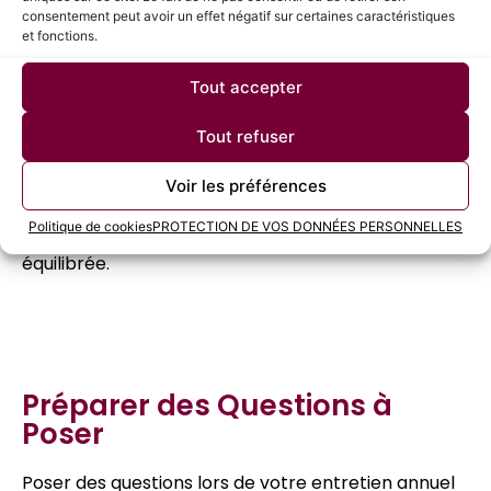
projet à succès qui a généré des revenus
consentement peut avoir un effet négatif sur certaines caractéristiques
supplémentaires, mettez cela en avant.
et fonctions.
Tout accepter
Abordez la discussion avec confiance, mais restez
ouvert et flexible. Montrez que vous comprenez les
Tout refuser
contraintes de l’entreprise tout en expliquant
clairement pourquoi vous méritez une réévaluation
Voir les préférences
de votre rémunération. Une préparation minutieuse
Politique de cookies
PROTECTION DE VOS DONNÉES PERSONNELLES
facilitera une conversation constructive et
équilibrée.
Préparer des Questions à
Poser
Poser des questions lors de votre entretien annuel