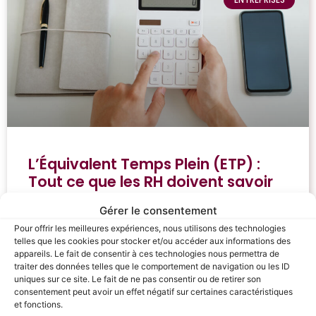
L’Équivalent Temps Plein (ETP) :
Tout ce que les RH doivent savoir
en 2025
Gérer le consentement
Pour offrir les meilleures expériences, nous utilisons des technologies
Savez-vous combien d’ETP sont réellement
telles que les cookies pour stocker et/ou accéder aux informations des
nécessaires pour atteindre vos objectifs ?
appareils. Le fait de consentir à ces technologies nous permettra de
L’Équivalent Temps Plein (ETP) est un outil
traiter des données telles que le comportement de navigation ou les ID
stratégique incontournable pour les ressources
uniques sur ce site. Le fait de ne pas consentir ou de retirer son
humaines. Il vous aide à analyser, dimensionner et
consentement peut avoir un effet négatif sur certaines caractéristiques
et fonctions.
optimiser vos effectifs tout en maîtrisant vos