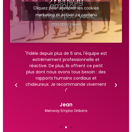
Cliquez pour accepter les cookies
marketing et activer ce contenu
lle et
"Fidèle depuis plus de 6 ans, l'équipe est
"Ancien
rchez un
extrêmement professionnelle et
intérimai
sser les
réactive. De plus, ils offrent ce petit
reçu, éco
y Emploi
plus dont nous avons tous besoin : des
tant lor
me trouver
rapports humains cordiaux et
qu'en a
dent à mes
chaleureux. Je recommande vivement
les intéri
!"
du tran
Jean
lbas
Menway Emploi Orléans