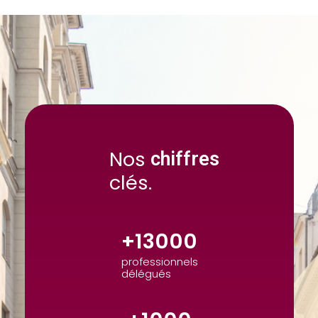
Nos
c
h
i
f
f
r
e
s
clés.
+
13000
professionnels
délégués