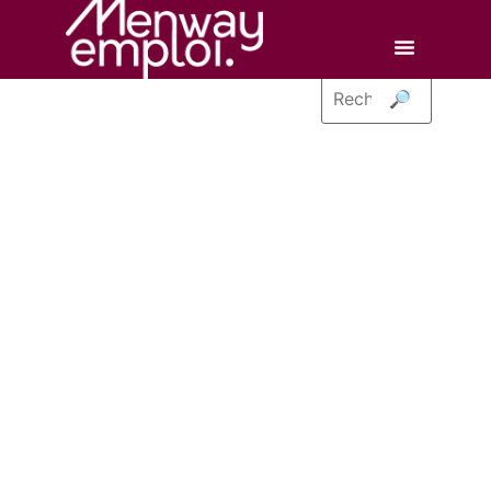
🔎
Envoyez une
candidature
Créateur
spontanée
d'opportunités
professionnelles
Recrutement
fixe et
temporaire
CDI
|
CDD
|
Intérim