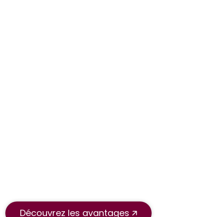
Au-delà
de l'emploi.
Accompagnement,
formation, plateforme
dédiée, bons plans...
A vos côtés, au-delà
de l'emploi.
Découvrez les avantages 🡭