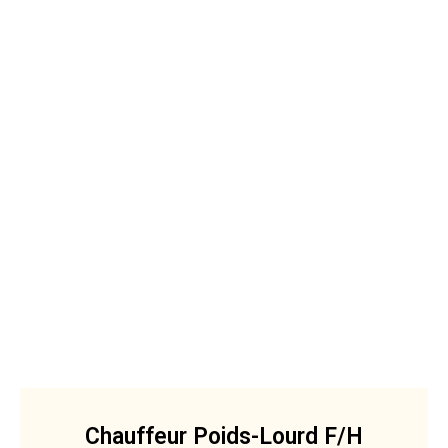
CDI
Trouvez l’opportunité faite pour vous et
intégrez l’entreprise qui vous correspond
vraiment
Découvrez les offres
Chauffeur Poids-Lourd F/H