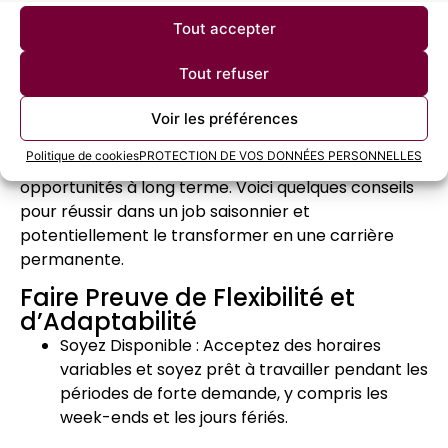
Transformer en Opportunité
Tout accepter
Permanente
Tout refuser
Un job saisonnier peut être plus qu’une simple
expérience temporaire. Avec les bonnes
Voir les préférences
approches, vous pouvez non seulement exceller
Politique de cookies
PROTECTION DE VOS DONNÉES PERSONNELLES
dans votre poste, mais aussi ouvrir la porte à des
opportunités à long terme. Voici quelques conseils
pour réussir dans un job saisonnier et
potentiellement le transformer en une carrière
permanente.
Faire Preuve de Flexibilité et
d’Adaptabilité
Soyez Disponible : Acceptez des horaires
variables et soyez prêt à travailler pendant les
périodes de forte demande, y compris les
week-ends et les jours fériés.