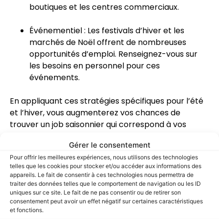
boutiques et les centres commerciaux.
Événementiel : Les festivals d’hiver et les
marchés de Noël offrent de nombreuses
opportunités d’emploi. Renseignez-vous sur
les besoins en personnel pour ces
événements.
En appliquant ces stratégies spécifiques pour l’été
et l’hiver, vous augmenterez vos chances de
trouver un job saisonnier qui correspond à vos
compétences et à vos intérêts. Soyez proactif,
Gérer le consentement
flexible et prêt à saisir les opportunités dès qu’elles
Pour offrir les meilleures expériences, nous utilisons des technologies
se présentent.
telles que les cookies pour stocker et/ou accéder aux informations des
appareils. Le fait de consentir à ces technologies nous permettra de
traiter des données telles que le comportement de navigation ou les ID
uniques sur ce site. Le fait de ne pas consentir ou de retirer son
Conseils pour Réussir dans un
consentement peut avoir un effet négatif sur certaines caractéristiques
et fonctions.
Job Saisonnier et le