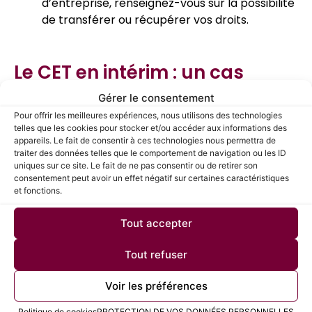
d’entreprise, renseignez-vous sur la possibilité
de transférer ou récupérer vos droits.
Le CET en intérim : un cas
particulier
Gérer le consentement
Pour offrir les meilleures expériences, nous utilisons des technologies
Les intérimaires peuvent aussi bénéficier du
telles que les cookies pour stocker et/ou accéder aux informations des
Compte Épargne Temps (CET), mais les règles
appareils. Le fait de consentir à ces technologies nous permettra de
varient.
traiter des données telles que le comportement de navigation ou les ID
uniques sur ce site. Le fait de ne pas consentir ou de retirer son
consentement peut avoir un effet négatif sur certaines caractéristiques
Voici les points clés à connaître.
et fonctions.
Comment fonctionne le CET
pour les intérimaires ?
Tout accepter
Les intérimaires peuvent alimenter leur CET avec :
Tout refuser
Les jours de congé payés non pris
: Comme
pour les autres salariés.
Voir les préférences
Politique de cookies
PROTECTION DE VOS DONNÉES PERSONNELLES