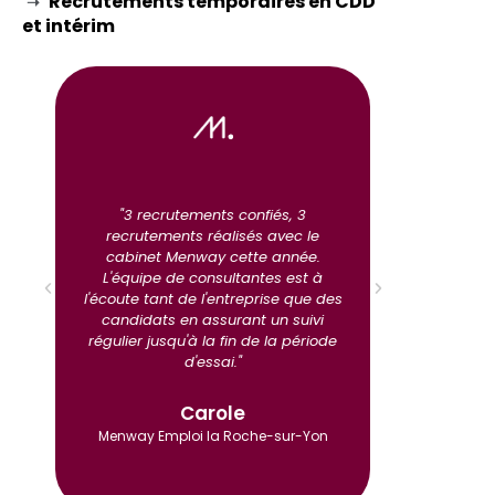
Recrutements temporaires
en CDD
➝
et intérim
rès
"3 recrutements confiés, 3
"Agence à 
r
recrutements réalisés avec le
vite aux c
e de
cabinet Menway cette année.
avons fait 
qui
L'équipe de consultantes est à
porté ses 
rès
l'écoute tant de l'entreprise que des
l'équ
rs
candidats en assurant un suivi
particuliè
on
régulier jusqu'à la fin de la période
je recomma
d'essai."​
impre
profession
Carole
Menway Emploi la Roche-sur-Yon​
Menway