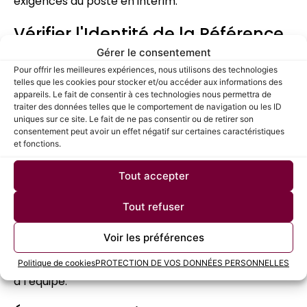
exigences du poste en intérim.
Vérifier l'Identité de la Référence
Avant de divulguer des informations confidentielles
Gérer le consentement
sur l’ancien employé, assurez-vous de vérifier
Pour offrir les meilleures expériences, nous utilisons des technologies
l’identité de la personne qui fournit la référence.
telles que les cookies pour stocker et/ou accéder aux informations des
appareils. Le fait de consentir à ces technologies nous permettra de
Demandez son titre, son affiliation à l’entreprise et
traiter des données telles que le comportement de navigation ou les ID
ses coordonnées professionnelles pour confirmer
uniques sur ce site. Le fait de ne pas consentir ou de retirer son
son authenticité.
consentement peut avoir un effet négatif sur certaines caractéristiques
et fonctions.
Poser des Questions Ouvertes
Tout accepter
Posez des questions ouvertes qui encouragent les
références à fournir des détails et des exemples
Tout refuser
concrets de l’expérience de travail du candidat. Par
exemple, demandez-leur de décrire les projets sur
Voir les préférences
lesquels le candidat a travaillé, les compétences
techniques qu’il a démontrées et ses contributions
Politique de cookies
PROTECTION DE VOS DONNÉES PERSONNELLES
à l’équipe.