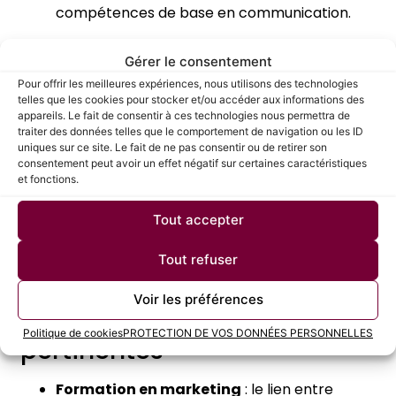
compétences de base en communication.
DUT Information-Communication
: ce
Gérer le consentement
diplôme offre une approche théorique et
Pour offrir les meilleures expériences, nous utilisons des technologies
pratique complète sur les différents aspects
telles que les cookies pour stocker et/ou accéder aux informations des
appareils. Le fait de consentir à ces technologies nous permettra de
de la communication.
traiter des données telles que le comportement de navigation ou les ID
uniques sur ce site. Le fait de ne pas consentir ou de retirer son
Licences et Masters en communication
:
consentement peut avoir un effet négatif sur certaines caractéristiques
et fonctions.
ces parcours universitaires permettent de se
spécialiser dans des domaines précis,
Tout accepter
comme la communication digitale ou les
relations publiques.
Tout refuser
Voir les préférences
Autres formations
Politique de cookies
PROTECTION DE VOS DONNÉES PERSONNELLES
pertinentes
Formation en marketing
: le lien entre