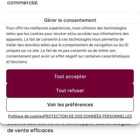
commercial.
Formation en vente et
Gérer le consentement
négociation
Pour offrir les meilleures expériences, nous utilisons des technologies
telles que les cookies pour stocker et/ou accéder aux informations des
Les formations en vente et en négociation
appareils. Le fait de consentir à ces technologies nous permettra de
traiter des données telles que le comportement de navigation ou les ID
peuvent aider à développer les compétences
uniques sur ce site. Le fait de ne pas consentir ou de retirer son
nécessaires pour réussir dans ce domaine, telles
consentement peut avoir un effet négatif sur certaines caractéristiques
que la persuasion, la gestion des objections et la
et fonctions.
négociation.
Tout accepter
Formation en marketing et
Tout refuser
communication
Voir les préférences
Les formations en marketing et en
communication peuvent aider à comprendre les
Politique de cookies
PROTECTION DE VOS DONNÉES PERSONNELLES
besoins des clients et à développer des stratégies
de vente efficaces.