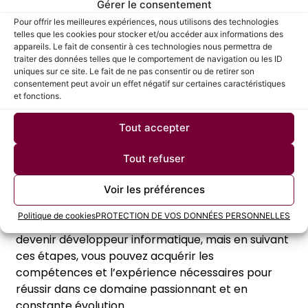
que développeur junior pour acquérir de
Gérer le consentement
l’expérience.
Pour offrir les meilleures expériences, nous utilisons des technologies
telles que les cookies pour stocker et/ou accéder aux informations des
appareils. Le fait de consentir à ces technologies nous permettra de
traiter des données telles que le comportement de navigation ou les ID
Continuer à apprendre
uniques sur ce site. Le fait de ne pas consentir ou de retirer son
consentement peut avoir un effet négatif sur certaines caractéristiques
et fonctions.
La technologie évolue rapidement, il est donc
important de rester à jour avec les dernières
Tout accepter
tendances et les nouvelles technologies en
continuant à apprendre tout au long de sa
Tout refuser
carrière.
Voir les préférences
Politique de cookies
PROTECTION DE VOS DONNÉES PERSONNELLES
En résumé, il n’y a pas de chemin unique pour
devenir développeur informatique, mais en suivant
ces étapes, vous pouvez acquérir les
compétences et l’expérience nécessaires pour
réussir dans ce domaine passionnant et en
constante évolution.