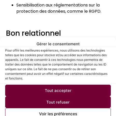
Sensibilisation aux réglementations sur la
protection des données, comme le RGPD.
Bon relationnel
Gérer le consentement
Communiquer efficacement avec les
employés, la direction, et les organismes
Pour offrir les meilleures expériences, nous utilisons des technologies
telles que les cookies pour stocker et/ou accéder aux informations des
extérieurs. Une bonne capacité d’écoute est
appareils. Le fait de consentir à ces technologies nous permettra de
essentielle pour résoudre les problèmes de
traiter des données telles que le comportement de navigation ou les ID
paie et fournir des conseils adaptés.
uniques sur ce site. Le fait de ne pas consentir ou de retirer son
consentement peut avoir un effet négatif sur certaines caractéristiques
et fonctions.
Collaborer étroitement avec les
départements RH et comptabilité pour
Tout accepter
assurer une gestion cohérente et intégrée
des ressources humaines.
Tout refuser
Voir les préférences