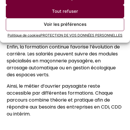
Cependant, le diplôme ne constitue pas l’unique
Tout refuser
voie d’accès. Un candidat motivé peut intégrer le
secteur par l’intérim ou comme aide paysagiste.
Voir les préférences
L’expérience professionnelle permet alors de
développer les compétences nécessaires.
Politique de cookies
PROTECTION DE VOS DONNÉES PERSONNELLES
Enfin, la formation continue favorise l’évolution de
carrière. Les salariés peuvent suivre des modules
spécialisés en maçonnerie paysagère, en
arrosage automatique ou en gestion écologique
des espaces verts.
Ainsi, le métier d’ouvrier paysagiste reste
accessible par différentes formations. Chaque
parcours combine théorie et pratique afin de
répondre aux besoins des entreprises en CDI, CDD
ou intérim.