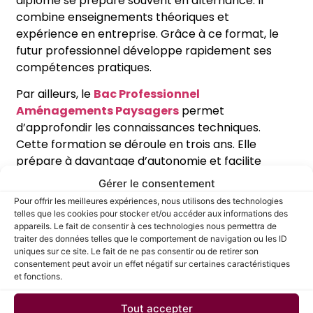
diplôme se prépare souvent en alternance. Il
combine enseignements théoriques et
expérience en entreprise. Grâce à ce format, le
futur professionnel développe rapidement ses
compétences pratiques.
Par ailleurs, le
Bac Professionnel
Aménagements Paysagers
permet
d’approfondir les connaissances techniques.
Cette formation se déroule en trois ans. Elle
prépare à davantage d’autonomie et facilite
l’évolution vers des postes à responsabilité.
Gérer le consentement
Pour offrir les meilleures expériences, nous utilisons des technologies
En complément, certaines certifications
telles que les cookies pour stocker et/ou accéder aux informations des
renforcent l’employabilité. Le certificat d’aptitude
appareils. Le fait de consentir à ces technologies nous permettra de
à la conduite en sécurité (CACES) autorise la
traiter des données telles que le comportement de navigation ou les ID
uniques sur ce site. Le fait de ne pas consentir ou de retirer son
conduite d’engins spécifiques. De plus, le certificat
consentement peut avoir un effet négatif sur certaines caractéristiques
individuel pour l’utilisation de produits
et fonctions.
phytopharmaceutiques valide la maîtrise des
règles environnementales.
Tout accepter