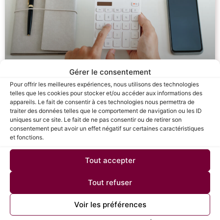
Gérer le consentement
Pour offrir les meilleures expériences, nous utilisons des technologies
telles que les cookies pour stocker et/ou accéder aux informations des
L’Équivalent Temps Plein (ETP) :
appareils. Le fait de consentir à ces technologies nous permettra de
traiter des données telles que le comportement de navigation ou les ID
Tout ce que les RH doivent savoir
uniques sur ce site. Le fait de ne pas consentir ou de retirer son
en 2025
consentement peut avoir un effet négatif sur certaines caractéristiques
et fonctions.
Savez-vous combien d’ETP sont réellement
Tout accepter
nécessaires pour atteindre vos objectifs ?
L’Équivalent Temps Plein (ETP) est un outil
stratégique incontournable pour les ressources
Tout refuser
humaines. Il vous aide à analyser, dimensionner et
optimiser vos effectifs tout en maîtrisant vos
Voir les préférences
budgets. Ce guide détaillé vous explique comment