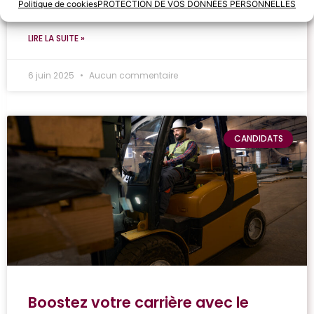
utiliser l’ETP pour transformer vos
Politique de cookies
PROTECTION DE VOS DONNÉES PERSONNELLES
LIRE LA SUITE »
6 juin 2025
Aucun commentaire
CANDIDATS
Boostez votre carrière avec le