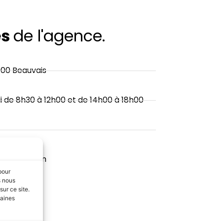
es
de l'agence.
000 Beauvais
i de 8h30 à 12h00 et de 14h00 à 18h00
emploi.com
pour
s nous
ur ce site.
taines