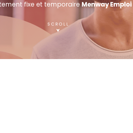
tement fixe et temporaire
Menway Emploi
SCROLL
⮟
Candidature spontanée
Intérim | CDD | CDI