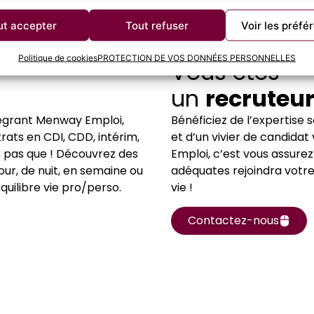
ut accepter
Tout refuser
Voir les préfé
Politique de cookies
PROTECTION DE VOS DONNÉES PERSONNELLES
Vous êtes
un
recruteu
tégrant Menway Emploi,
Bénéficiez de l’expertise
rats en CDI, CDD, intérim,
et d’un vivier de candidat
s pas que ! Découvrez des
Emploi, c’est vous assure
our, de nuit, en semaine ou
adéquates rejoindra votre e
quilibre vie pro/perso.
vie !
Contactez-nous