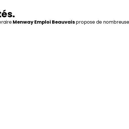
tés.
raire
Menway Emploi Beauvais
propose de nombreuses 
Transport
BTP
Logistique
Voir nos offres
Voir nos offres