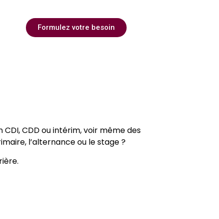
en CDI, CDD ou intérim
Formulez votre besoin
en CDI, CDD ou intérim, voir même des
maire, l’alternance ou le stage ?
ière.