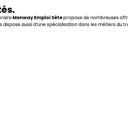
tés.
raire
Menway Emploi Sète
propose de nombreuses offre
e dispose aussi d’une spécialisation dans les métiers du 
Transport
BTP
Logistique
Voir nos offres
Voir nos offres