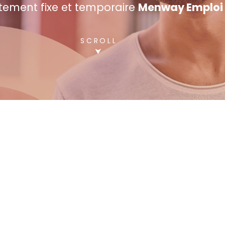
tement fixe et temporaire
Menway Emploi 
SCROLL
⮟
Candidature spontanée
Intérim | CDD | CDI