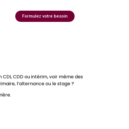
en CDI, CDD ou intérim
Formulez votre besoin
en CDI, CDD ou intérim, voir même des
maire, l’alternance ou le stage ?
ière.