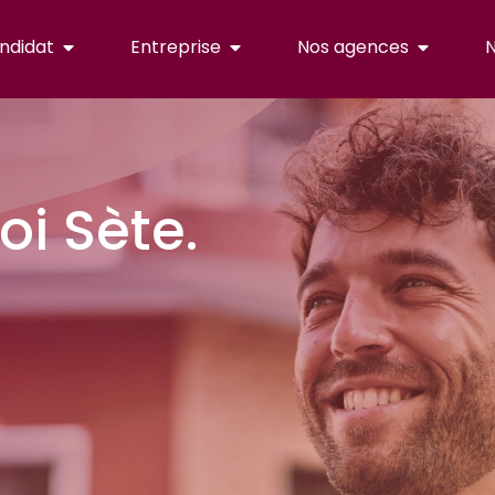
ndidat
Entreprise
Nos agences
N
i Sète.