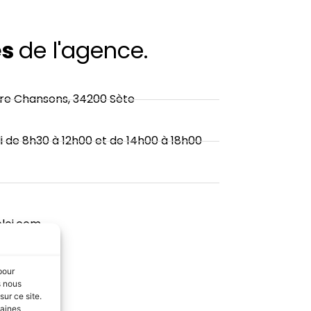
es
de l'agence.
re Chansons, 34200 Sète
i de 8h30 à 12h00 et de 14h00 à 18h00
oi.com
pour
s nous
ur ce site.
taines