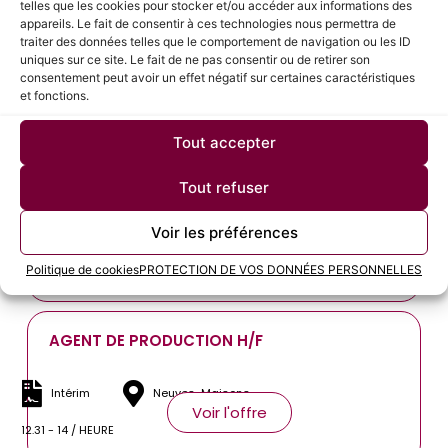
telles que les cookies pour stocker et/ou accéder aux informations des
OPERATEUR MACHINE H/F
appareils. Le fait de consentir à ces technologies nous permettra de
traiter des données telles que le comportement de navigation ou les ID
uniques sur ce site. Le fait de ne pas consentir ou de retirer son
Intérim
Houdemont
consentement peut avoir un effet négatif sur certaines caractéristiques
Voir l'offre
et fonctions.
13 - 14 / HEURE
Tout accepter
SUPERVISEUR D'ATELIER DE PRODUCTION H/F
Tout refuser
CDD
Val de Briey
Voir les préférences
Voir l'offre
40000 - 45000 / ANNEE
Politique de cookies
PROTECTION DE VOS DONNÉES PERSONNELLES
AGENT DE PRODUCTION H/F
Intérim
Neuves-Maisons
Voir l'offre
12.31 - 14 / HEURE