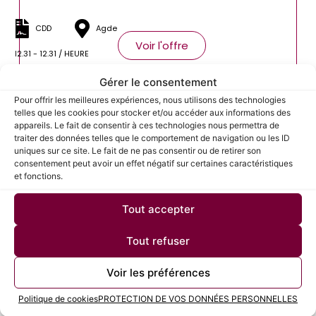
CDD
Agde
Voir l'offre
12.31 - 12.31 / HEURE
Gérer le consentement
Pour offrir les meilleures expériences, nous utilisons des technologies
ATTACHÉ COMMERCIAL(E) H/F
telles que les cookies pour stocker et/ou accéder aux informations des
appareils. Le fait de consentir à ces technologies nous permettra de
traiter des données telles que le comportement de navigation ou les ID
CDD
Rennes
uniques sur ce site. Le fait de ne pas consentir ou de retirer son
Voir l'offre
consentement peut avoir un effet négatif sur certaines caractéristiques
1900 - 2000 / MOIS
et fonctions.
Tout accepter
ATTACHÉ COMMERCIAL(E) H/F
Tout refuser
CDD
Poitiers
Voir les préférences
Voir l'offre
1900 - 2000 / MOIS
Politique de cookies
PROTECTION DE VOS DONNÉES PERSONNELLES