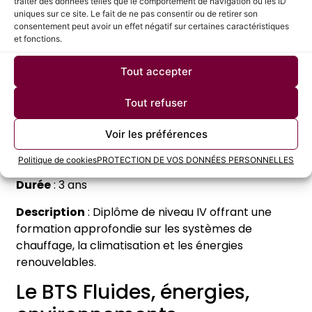
traiter des données telles que le comportement de navigation ou les ID
Durée
: 2 ans
uniques sur ce site. Le fait de ne pas consentir ou de retirer son
consentement peut avoir un effet négatif sur certaines caractéristiques
Description
: Formation de niveau V pour
et fonctions.
acquérir les compétences de base en
installation, maintenance et réparation des
Tout accepter
systèmes de chauffage.
Le Bac Pro Technicien en
Tout refuser
installation des systèmes
Voir les préférences
énergétiques et climatiques
Politique de cookies
PROTECTION DE VOS DONNÉES PERSONNELLES
Durée
: 3 ans
Description
: Diplôme de niveau IV offrant une
formation approfondie sur les systèmes de
chauffage, la climatisation et les énergies
renouvelables.
Le BTS Fluides, énergies,