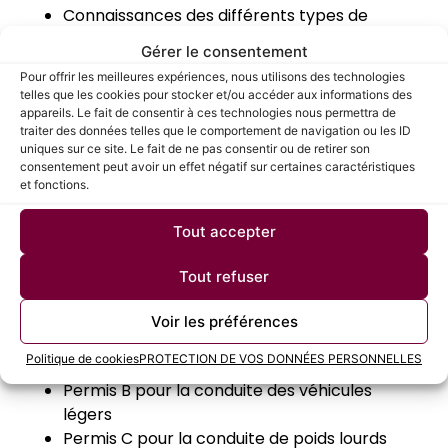
Connaissances des différents types de
déchets et des méthodes de recyclage
Gérer le consentement
Initiation aux règles de protection de
Pour offrir les meilleures expériences, nous utilisons des technologies
l’environnement
telles que les cookies pour stocker et/ou accéder aux informations des
appareils. Le fait de consentir à ces technologies nous permettra de
traiter des données telles que le comportement de navigation ou les ID
Permis de conduire poids
uniques sur ce site. Le fait de ne pas consentir ou de retirer son
consentement peut avoir un effet négatif sur certaines caractéristiques
lourds
et fonctions.
Bien que ce ne soit pas une obligation pour tous
Tout accepter
les ripeurs, la détention du permis de conduire
Tout refuser
poids lourds (permis C) peut être un avantage
considérable. Il permet de postuler à des
Voir les préférences
fonctions plus évoluées comme chauffeur de
benne.
Politique de cookies
PROTECTION DE VOS DONNÉES PERSONNELLES
Permis B pour la conduite des véhicules
légers
Permis C pour la conduite de poids lourds