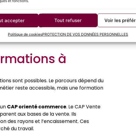
ques et fonctions.
ipe
. Il collabore avec ses collègues, partage
ut accepter
Tout refuser
Voir les préfé
ectifs. La cohésion de groupe est un facteur
Politique de cookies
PROTECTION DE VOS DONNÉES PERSONNELLES
formations à
tions sont possibles. Le parcours dépend du
 métier reste accessible, mais une formation
 un
CAP orienté commerce
. Le CAP Vente
arent aux bases de la vente. Ils
tion des rayons et l’encaissement. Ces
hé du travail.