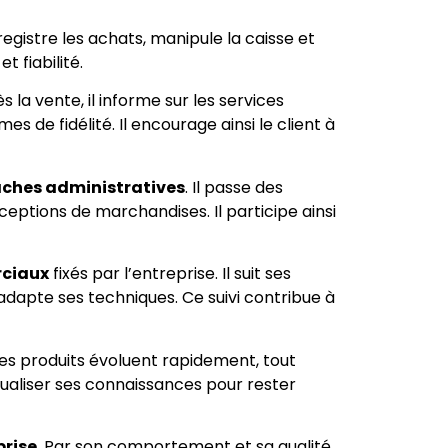
enregistre les achats, manipule la caisse et
 fiabilité.
ès la vente, il informe sur les services
 de fidélité. Il encourage ainsi le client à
âches administratives
. Il passe des
eptions de marchandises. Il participe ainsi
rciaux
fixés par l’entreprise. Il suit ses
adapte ses techniques. Ce suivi contribue à
Les produits évoluent rapidement, tout
ualiser ses connaissances pour rester
prise
. Par son comportement et sa qualité