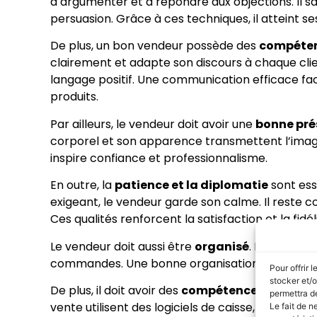
à argumenter et à répondre aux objections. Il s
persuasion. Grâce à ces techniques, il atteint s
De plus, un bon vendeur possède des
compéten
clairement et adapte son discours à chaque client.
langage positif. Une communication efficace faci
produits.
Par ailleurs, le vendeur doit avoir une
bonne pré
corporel et son apparence transmettent l’image
inspire confiance et professionnalisme.
En outre, la
patience et la diplomatie
sont esse
exigeant, le vendeur garde son calme. Il reste c
Ces qualités renforcent la satisfaction et la fidéli
Le vendeur doit aussi être
organisé
. Il gère les
commandes. Une bonne organisation lui permet 
Pour offrir 
stocker et/o
De plus, il doit avoir des
compétences numéri
permettra de
vente utilisent des logiciels de caisse, de gestion
Le fait de n