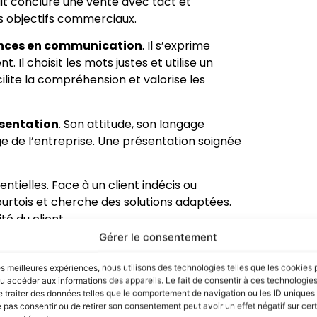
ait conclure une vente avec tact et
es objectifs commerciaux.
ces en communication
. Il s’exprime
 Il choisit les mots justes et utilise un
lite la compréhension et valorise les
sentation
. Son attitude, son langage
 de l’entreprise. Une présentation soignée
ntielles. Face à un client indécis ou
ourtois et cherche des solutions adaptées.
té du client.
Gérer le consentement
 stocks, prépare les rayons et suit les
d’être efficace et de gagner du temps.
les meilleures expériences, nous utilisons des technologies telles que les cookies 
u accéder aux informations des appareils. Le fait de consentir à ces technologie
ques
. Aujourd’hui, de nombreux points de
 traiter des données telles que le comportement de navigation ou les ID uniques s
 ou de suivi client. Un vendeur à l’aise avec
e pas consentir ou de retirer son consentement peut avoir un effet négatif sur cer