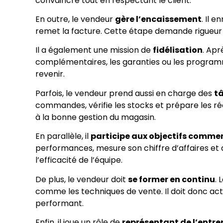
convaincre tout en respectant le client.
En outre, le vendeur
gère l’encaissement
. Il 
remet la facture. Cette étape demande rigueur et
Il a également une mission de
fidélisation
. Apr
complémentaires, les garanties ou les programmes
revenir.
Parfois, le vendeur prend aussi en charge des
t
commandes, vérifie les stocks et prépare les réc
à la bonne gestion du magasin.
En parallèle, il
participe aux objectifs comme
performances, mesure son chiffre d’affaires et 
l’efficacité de l’équipe.
De plus, le vendeur doit
se former en continu
. 
comme les techniques de vente. Il doit donc act
performant.
Enfin, il joue un rôle de
représentant de l’entre