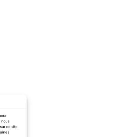
pour
s nous
ur ce site.
taines