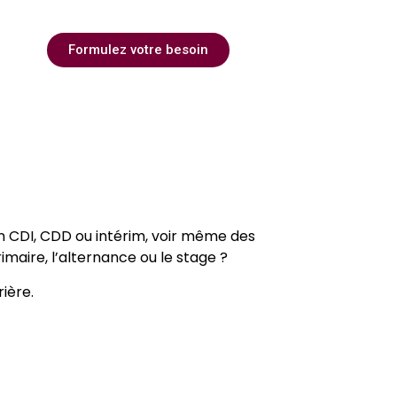
en CDI, CDD ou intérim
Formulez votre besoin
en CDI, CDD ou intérim, voir même des
maire, l’alternance ou le stage ?
ière.