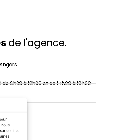
es
de l'agence.
 Angers
i de 8h30 à 12h00 et de 14h00 à 18h00
pour
ploi.com
s nous
ur ce site.
taines