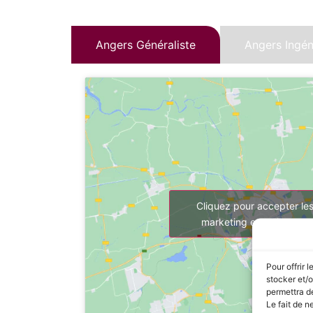
Angers Généraliste
Angers Ingéni
Cliquez pour accepter le
marketing et activer ce
Pour offrir 
stocker et/o
permettra de
Le fait de n