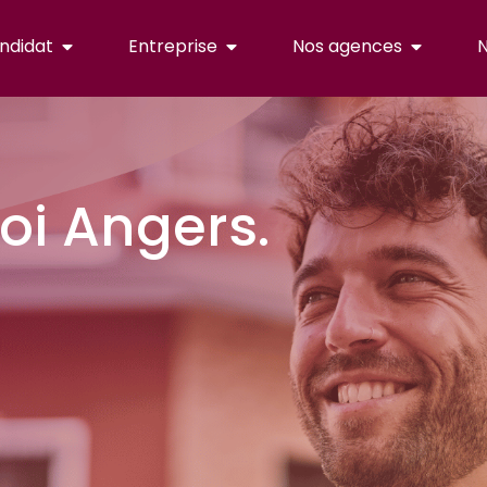
ndidat
Entreprise
Nos agences
N
i Angers.