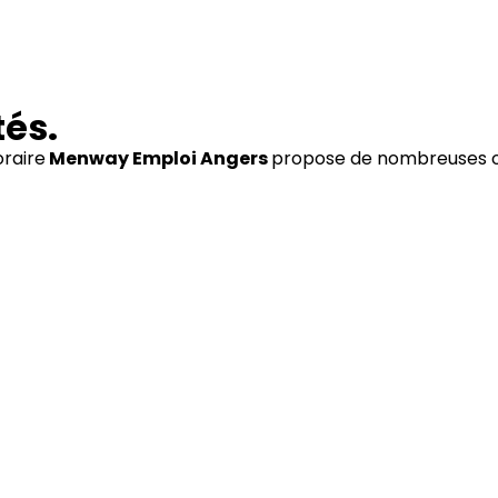
tés.
raire
Menway Emploi Angers
propose de nombreuses of
Transport
BTP
Logistique
Voir nos offres
Voir nos offres