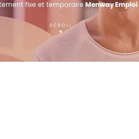
tement fixe et temporaire
Menway Emploi
SCROLL
⮟
Candidature spontanée
Intérim | CDD | CDI