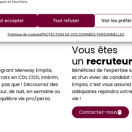
ques et fonctions.
ut accepter
Tout refuser
Voir les préfé
Politique de cookies
PROTECTION DE VOS DONNÉES PERSONNELLES
Vous êtes
un
recruteu
tégrant Menway Emploi,
Bénéficiez de l’expertise
rats en CDI, CDD, intérim,
et d’un vivier de candidat
s pas que ! Découvrez des
Emploi, c’est vous assure
our, de nuit, en semaine ou
adéquates rejoindra votre e
quilibre vie pro/perso.
vie !
Contactez-nous