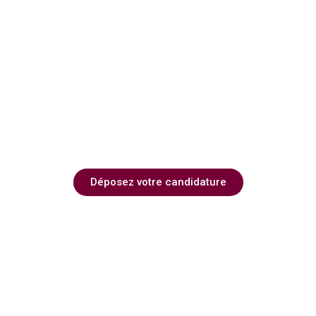
Candidature spontanée
Intérim | CDD | CDI
Déposez votre candidature