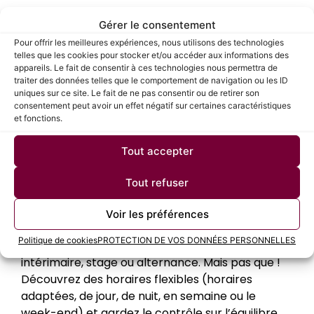
02 77 00 86 35
Gérer le consentement
Pour offrir les meilleures expériences, nous utilisons des technologies
telles que les cookies pour stocker et/ou accéder aux informations des
lehavre@menwayemploi.com
appareils. Le fait de consentir à ces technologies nous permettra de
traiter des données telles que le comportement de navigation ou les ID
uniques sur ce site. Le fait de ne pas consentir ou de retirer son
consentement peut avoir un effet négatif sur certaines caractéristiques
et fonctions.
Tout accepter
Vous cherchez
un
nouvel emploi
?
Tout refuser
Menway Emploi est fait pour vous ! En intégrant
Voir les préférences
Menway Emploi, vous découvrirez différents
Politique de cookies
PROTECTION DE VOS DONNÉES PERSONNELLES
types de contrats en CDI, CDD, intérim, CDI
intérimaire, stage ou alternance. Mais pas que !
Découvrez des horaires flexibles (horaires
adaptées, de jour, de nuit, en semaine ou le
week-end) et gardez le contrôle sur l’équilibre