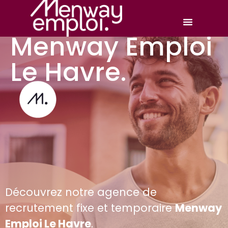
Menway Emploi
Le Havre.
Découvrez notre agence de
recrutement fixe et temporaire
Menway
Emploi Le Havre
.