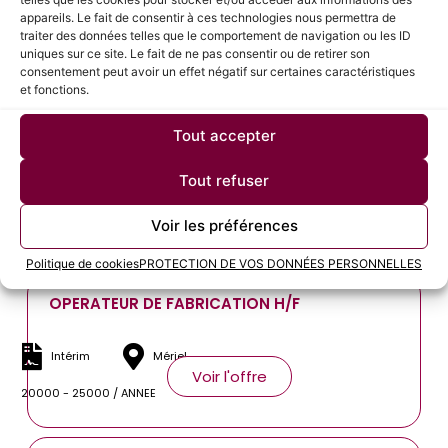
appareils. Le fait de consentir à ces technologies nous permettra de
Intérim
Amblainville
traiter des données telles que le comportement de navigation ou les ID
Voir l'offre
uniques sur ce site. Le fait de ne pas consentir ou de retirer son
1500 - 1600 / MOIS
consentement peut avoir un effet négatif sur certaines caractéristiques
et fonctions.
Tout accepter
REGLEUR DE PRESSE A EMBOUTISSAGE H/F
Tout refuser
Intérim
Beauvais
Voir l'offre
Voir les préférences
13 - 16 / HEURE
Politique de cookies
PROTECTION DE VOS DONNÉES PERSONNELLES
OPERATEUR DE FABRICATION H/F
Intérim
Mériel
Voir l'offre
20000 - 25000 / ANNEE