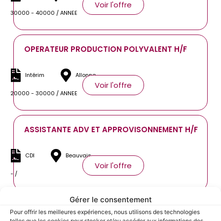
Voir l'offre
30000 - 40000 / ANNEE
OPERATEUR PRODUCTION POLYVALENT H/F
Intérim
Allonne
Voir l'offre
20000 - 30000 / ANNEE
ASSISTANTE ADV ET APPROVISONNEMENT H/F
CDI
Beauvais
Voir l'offre
- /
Gérer le consentement
CARISTE H/F
Pour offrir les meilleures expériences, nous utilisons des technologies
telles que les cookies pour stocker et/ou accéder aux informations des