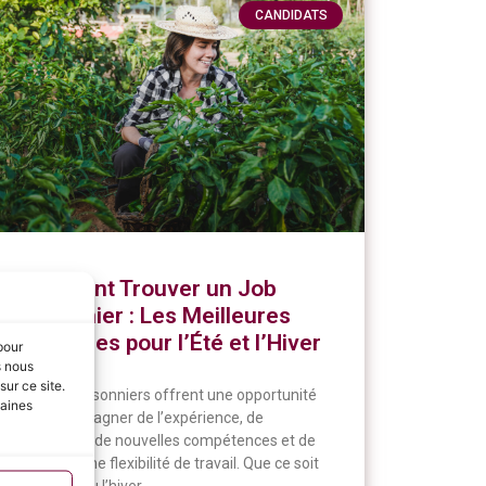
CANDIDATS
Comment Trouver un Job
Saisonnier : Les Meilleures
Stratégies pour l’Été et l’Hiver
pour
s nous
ur ce site.
Les jobs saisonniers offrent une opportunité
taines
unique de gagner de l’expérience, de
développer de nouvelles compétences et de
profiter d’une flexibilité de travail. Que ce soit