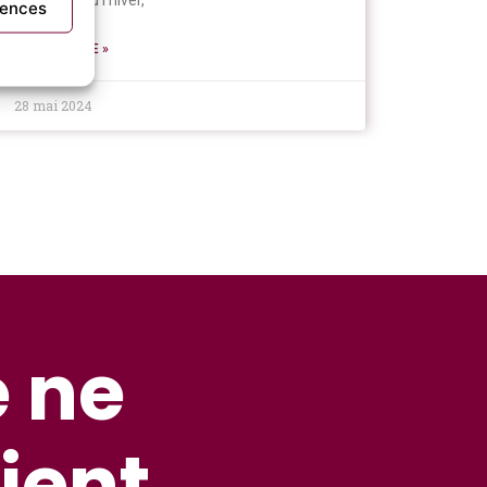
pour l’été ou l’hiver,
rences
LIRE LA SUITE »
28 mai 2024
e ne
ient