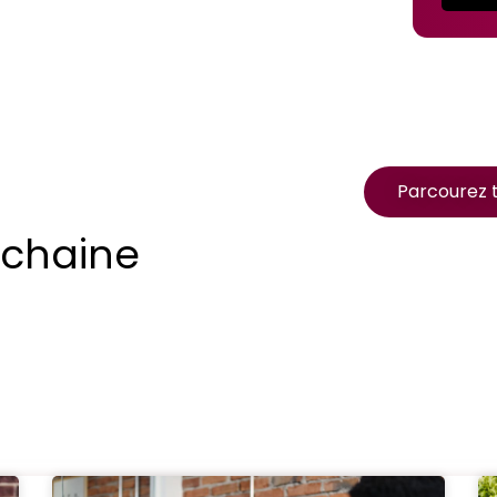
Parcourez t
ochaine