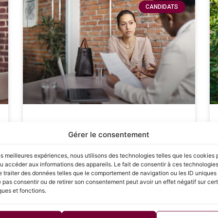
CANDIDATS
Les étapes clés pour réussir
Gérer le consentement
sa négociation salariale : Guide
complet pour les candidats
les meilleures expériences, nous utilisons des technologies telles que les cookies 
u accéder aux informations des appareils. Le fait de consentir à ces technologie
 traiter des données telles que le comportement de navigation ou les ID uniques s
La négociation salariale est une étape cruciale
e pas consentir ou de retirer son consentement peut avoir un effet négatif sur cer
dans le processus de recrutement, souvent
ques et fonctions.
redoutée par de nombreux candidats. Savoir
défendre sa valeur et obtenir une