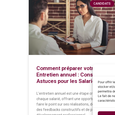
CANDIDATS
Comment préparer votre
Entretien annuel : Conseils et
Astuces pour les Salariés
Pour offrir 
stocker et/o
permettra de
L’entretien annuel est une étape cruciale pour
Le fait de n
chaque salarié, offrant une opportunité de
caractéristi
faire le point sur ses réalisations, de recevoir
des feedbacks constructifs et de planifier son