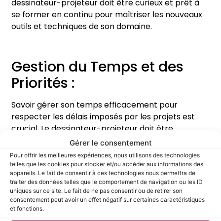
dessinateur-projeteur doit être curieux et prêt à
se former en continu pour maîtriser les nouveaux
outils et techniques de son domaine.
Gestion du Temps et des
Priorités :
Savoir gérer son temps efficacement pour
respecter les délais imposés par les projets est
crucial. Le dessinateur-projeteur doit être
capable de hiérarchiser les tâches et de
Gérer le consentement
s’adapter aux changements de priorités.
Pour offrir les meilleures expériences, nous utilisons des technologies
telles que les cookies pour stocker et/ou accéder aux informations des
appareils. Le fait de consentir à ces technologies nous permettra de
traiter des données telles que le comportement de navigation ou les ID
Capacité à Travailler sous
uniques sur ce site. Le fait de ne pas consentir ou de retirer son
consentement peut avoir un effet négatif sur certaines caractéristiques
Pression :
et fonctions.