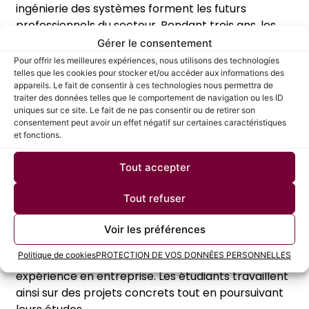
ingénierie des systèmes forment les futurs
professionnels du secteur. Pendant trois ans, les
étudiants approfondissent leurs connaissances en
Gérer le consentement
conception mécanique, résistance des matériaux
Pour offrir les meilleures expériences, nous utilisons des technologies
et modélisation numérique.
telles que les cookies pour stocker et/ou accéder aux informations des
appareils. Le fait de consentir à ces technologies nous permettra de
traiter des données telles que le comportement de navigation ou les ID
Par ailleurs, certaines universités proposent des
uniques sur ce site. Le fait de ne pas consentir ou de retirer son
parcours adaptés. Les étudiants peuvent suivre
consentement peut avoir un effet négatif sur certaines caractéristiques
une licence en mécanique, en sciences de
et fonctions.
l’ingénieur ou en génie mécanique. Après ce
premier diplôme, ils poursuivent généralement
Tout accepter
avec un master spécialisé en mécanique ou en
Tout refuser
conception de produits industriels.
De plus, les formations en alternance se
Voir les préférences
développent dans ce domaine. Ce modèle
Politique de cookies
PROTECTION DE VOS DONNÉES PERSONNELLES
permet de combiner enseignement théorique et
expérience en entreprise. Les étudiants travaillent
ainsi sur des projets concrets tout en poursuivant