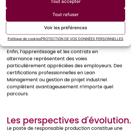
fonctions de responsable. Ces formations
Tout accepter
développent simultanément les compétences
techniques et managériales recherchées par les
Tout refuser
recruteurs.
Voir les préférences
Valoriser la formation continue et
Politique de cookies
PROTECTION DE VOS DONNÉES PERSONNELLES
l’alternance
Enfin, l’apprentissage et les contrats en
alternance représentent des voies
particulièrement appréciées des employeurs. Des
certifications professionnelles en Lean
Management ou gestion de projet industriel
complètent avantageusement n’importe quel
parcours.
Les perspectives d'évolution.
Le poste de responsable production constitue une