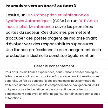
Poursuivre vers un Bac+2 ou Bac+3
Ensuite, un
BTS Conception et Réalisation de
Systèmes Automatiques
(CRSA) ou un
BUT Génie
Industriel et Maintenance
ouvre les premières
portes du secteur. Ces diplômes permettent
d’occuper des postes d’agent de maîtrise avant
d’évoluer vers des responsabilités supérieures.
Une licence professionnelle en management de la
production industrielle constitue également un
tremplin efficace.
Gérer le consentement
Viser un diplôme Bac+5 pour accélérer sa
Pour offrir les meilleures expériences, nous utilisons des technologies
carrière
telles que les cookies pour stocker et/ou accéder aux informations des
appareils. Le fait de consentir à ces technologies nous permettra de
Par la suite, un Master en génie industriel,
traiter des données telles que le comportement de navigation ou les ID
uniques sur ce site. Le fait de ne pas consentir ou de retirer son
management de la production ou une école
consentement peut avoir un effet négatif sur certaines caractéristiques
d’ingénieurs spécialisée (CESI, INSA, Arts et
et fonctions.
Métiers) permet d’accéder plus rapidement à des