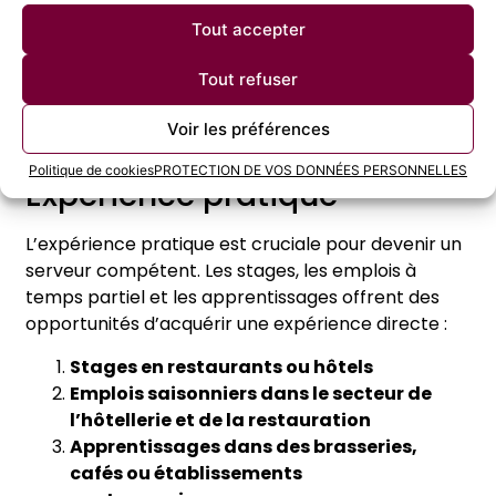
souhaitent travailler dans des bars ou des
Tout accepter
restaurants haut de gamme
Tout refuser
Ces certifications peuvent être obtenues via des
cours en ligne ou des programmes de formation
Voir les préférences
spécifiques.
Politique de cookies
PROTECTION DE VOS DONNÉES PERSONNELLES
Expérience pratique
L’expérience pratique est cruciale pour devenir un
serveur compétent. Les stages, les emplois à
temps partiel et les apprentissages offrent des
opportunités d’acquérir une expérience directe :
Stages en restaurants ou hôtels
Emplois saisonniers dans le secteur de
l’hôtellerie et de la restauration
Apprentissages dans des brasseries,
cafés ou établissements