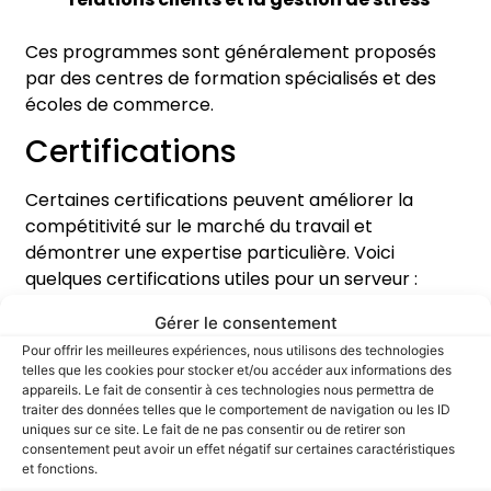
Ces programmes sont généralement proposés
par des centres de formation spécialisés et des
écoles de commerce.
Certifications
Certaines certifications peuvent améliorer la
compétitivité sur le marché du travail et
démontrer une expertise particulière. Voici
quelques certifications utiles pour un serveur :
Certificat HACCP (Hazard Analysis
Gérer le consentement
Critical Control Point)
pour la sécurité
Pour offrir les meilleures expériences, nous utilisons des technologies
alimentaire
telles que les cookies pour stocker et/ou accéder aux informations des
appareils. Le fait de consentir à ces technologies nous permettra de
Certificat de Sommellerie
pour les
traiter des données telles que le comportement de navigation ou les ID
serveurs travaillant dans des établissements
uniques sur ce site. Le fait de ne pas consentir ou de retirer son
spécialisés en vins
consentement peut avoir un effet négatif sur certaines caractéristiques
et fonctions.
Certificat en Mixologie
pour ceux qui