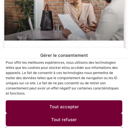
Les étapes clés pour réussir sa
Gérer le consentement
négociation salariale : Guide complet
Pour offrir les meilleures expériences, nous utilisons des technologies
telles que les cookies pour stocker et/ou accéder aux informations des
pour les candidats
appareils. Le fait de consentir à ces technologies nous permettra de
traiter des données telles que le comportement de navigation ou les ID
uniques sur ce site. Le fait de ne pas consentir ou de retirer son
La négociation salariale est une étape cruciale dans le
consentement peut avoir un effet négatif sur certaines caractéristiques
processus de recrutement, souvent redoutée par de
et fonctions.
nombreux candidats. Savoir défendre sa valeur et
obtenir une rémunération juste peut avoir un
Tout accepter
LIRE LA SUITE »
Tout refuser