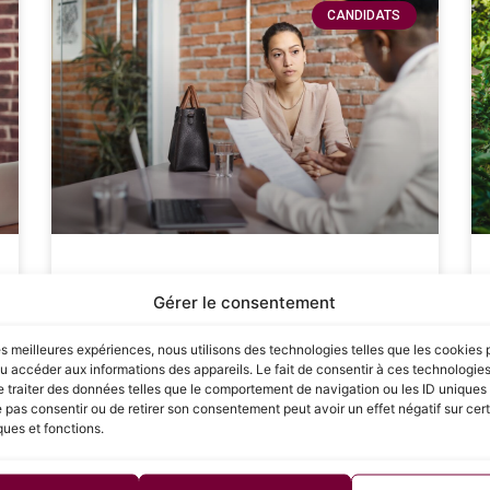
CANDIDATS
Les étapes clés pour réussir
Gérer le consentement
sa négociation salariale : Guide
complet pour les candidats
les meilleures expériences, nous utilisons des technologies telles que les cookies 
u accéder aux informations des appareils. Le fait de consentir à ces technologie
 traiter des données telles que le comportement de navigation ou les ID uniques s
La négociation salariale est une étape cruciale
e pas consentir ou de retirer son consentement peut avoir un effet négatif sur cer
dans le processus de recrutement, souvent
ques et fonctions.
redoutée par de nombreux candidats. Savoir
défendre sa valeur et obtenir une