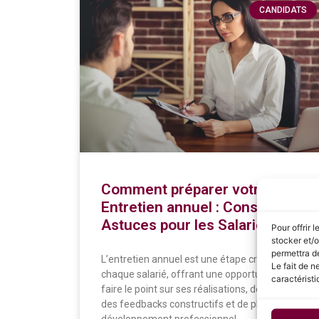
CANDIDATS
Comment préparer votre
Entretien annuel : Conseils et
Astuces pour les Salariés
Pour offrir 
stocker et/o
permettra de
L’entretien annuel est une étape cruciale pour
Le fait de n
chaque salarié, offrant une opportunité de
caractéristi
faire le point sur ses réalisations, de recevoir
des feedbacks constructifs et de planifier son