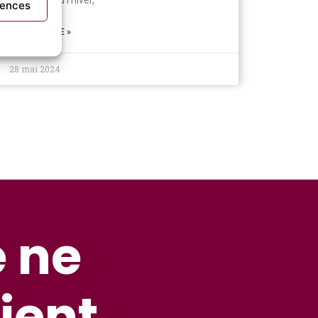
pour l’été ou l’hiver,
rences
LIRE LA SUITE »
28 mai 2024
e ne
ient