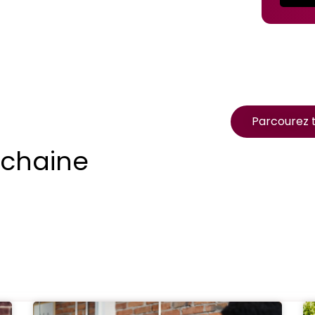
Parcourez t
ochaine