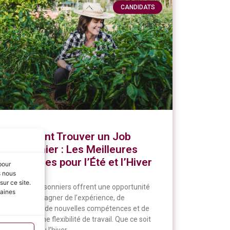
CANDIDATS
Comment Trouver un Job
Saisonnier : Les Meilleures
Stratégies pour l’Été et l’Hiver
pour
s nous
ur ce site.
Les jobs saisonniers offrent une opportunité
taines
unique de gagner de l’expérience, de
développer de nouvelles compétences et de
profiter d’une flexibilité de travail. Que ce soit