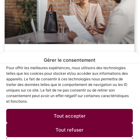
Les étapes clés pour réussir sa
Gérer le consentement
négociation salariale : Guide complet
Pour offrir les meilleures expériences, nous utilisons des technologies
telles que les cookies pour stocker et/ou accéder aux informations des
pour les candidats
appareils. Le fait de consentir à ces technologies nous permettra de
traiter des données telles que le comportement de navigation ou les ID
uniques sur ce site. Le fait de ne pas consentir ou de retirer son
La négociation salariale est une étape cruciale dans le
consentement peut avoir un effet négatif sur certaines caractéristiques
processus de recrutement, souvent redoutée par de
et fonctions.
nombreux candidats. Savoir défendre sa valeur et
obtenir une rémunération juste peut avoir un
Tout accepter
LIRE LA SUITE »
Tout refuser