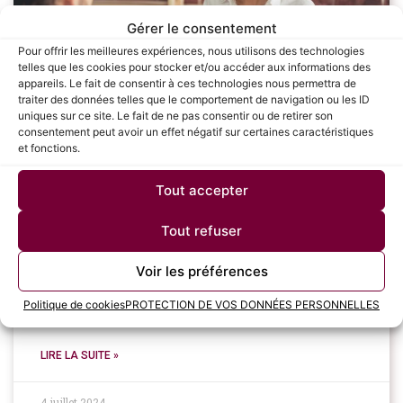
Gérer le consentement
Pour offrir les meilleures expériences, nous utilisons des technologies
telles que les cookies pour stocker et/ou accéder aux informations des
appareils. Le fait de consentir à ces technologies nous permettra de
traiter des données telles que le comportement de navigation ou les ID
uniques sur ce site. Le fait de ne pas consentir ou de retirer son
consentement peut avoir un effet négatif sur certaines caractéristiques
et fonctions.
Comment préparer votre Entretien
Tout accepter
annuel : Conseils et Astuces pour les
Salariés
Tout refuser
L’entretien annuel est une étape cruciale pour chaque
Voir les préférences
salarié, offrant une opportunité de faire le point sur ses
réalisations, de recevoir des feedbacks constructifs et
Politique de cookies
PROTECTION DE VOS DONNÉES PERSONNELLES
de planifier son développement professionnel.
LIRE LA SUITE »
4 juillet 2024