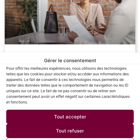
Les étapes clés pour réussir sa
Gérer le consentement
négociation salariale : Guide complet
Pour offrir les meilleures expériences, nous utilisons des technologies
telles que les cookies pour stocker et/ou accéder aux informations des
pour les candidats
appareils. Le fait de consentir à ces technologies nous permettra de
traiter des données telles que le comportement de navigation ou les ID
uniques sur ce site. Le fait de ne pas consentir ou de retirer son
La négociation salariale est une étape cruciale dans le
consentement peut avoir un effet négatif sur certaines caractéristiques
processus de recrutement, souvent redoutée par de
et fonctions.
nombreux candidats. Savoir défendre sa valeur et
obtenir une rémunération juste peut avoir un
Tout accepter
LIRE LA SUITE »
Tout refuser