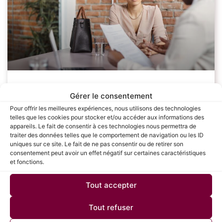
Les étapes clés pour réussir sa
Gérer le consentement
négociation salariale : Guide complet
Pour offrir les meilleures expériences, nous utilisons des technologies
telles que les cookies pour stocker et/ou accéder aux informations des
pour les candidats
appareils. Le fait de consentir à ces technologies nous permettra de
traiter des données telles que le comportement de navigation ou les ID
uniques sur ce site. Le fait de ne pas consentir ou de retirer son
La négociation salariale est une étape cruciale dans le
consentement peut avoir un effet négatif sur certaines caractéristiques
processus de recrutement, souvent redoutée par de
et fonctions.
nombreux candidats. Savoir défendre sa valeur et
obtenir une rémunération juste peut avoir un
Tout accepter
LIRE LA SUITE »
Tout refuser