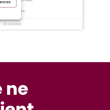
pour l’été ou l’hiver,
rences
LIRE LA SUITE »
28 mai 2024
e ne
ient