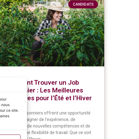
CANDIDATS
Comment Trouver un Job
Saisonnier : Les Meilleures
Stratégies pour l’Été et l’Hiver
pour
s nous
ur ce site.
Les jobs saisonniers offrent une opportunité
taines
unique de gagner de l’expérience, de
développer de nouvelles compétences et de
profiter d’une flexibilité de travail. Que ce soit