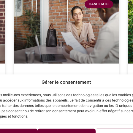
CANDIDATS
Les étapes clés pour réussir
Gérer le consentement
sa négociation salariale : Guide
complet pour les candidats
les meilleures expériences, nous utilisons des technologies telles que les cookies 
u accéder aux informations des appareils. Le fait de consentir à ces technologie
 traiter des données telles que le comportement de navigation ou les ID uniques s
La négociation salariale est une étape cruciale
e pas consentir ou de retirer son consentement peut avoir un effet négatif sur cer
dans le processus de recrutement, souvent
ques et fonctions.
redoutée par de nombreux candidats. Savoir
défendre sa valeur et obtenir une