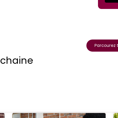
Parcourez t
ochaine