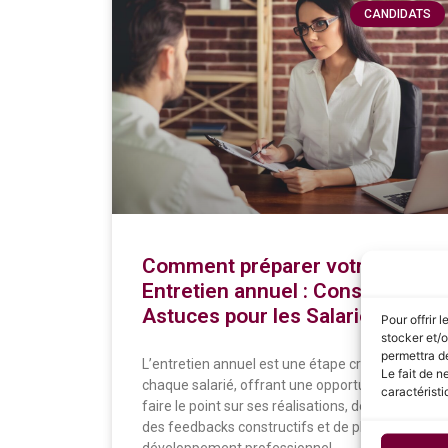
CANDIDATS
Comment préparer votre
Entretien annuel : Conseils et
Astuces pour les Salariés
Pour offrir 
stocker et/o
permettra de
L’entretien annuel est une étape cruciale pour
Le fait de n
chaque salarié, offrant une opportunité de
caractéristi
faire le point sur ses réalisations, de recevoir
des feedbacks constructifs et de planifier son