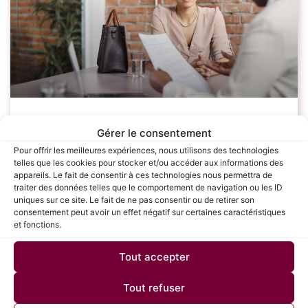
Les étapes clés pour réussir sa
Gérer le consentement
négociation salariale : Guide complet
Pour offrir les meilleures expériences, nous utilisons des technologies
telles que les cookies pour stocker et/ou accéder aux informations des
pour les candidats
appareils. Le fait de consentir à ces technologies nous permettra de
traiter des données telles que le comportement de navigation ou les ID
uniques sur ce site. Le fait de ne pas consentir ou de retirer son
La négociation salariale est une étape cruciale dans le
consentement peut avoir un effet négatif sur certaines caractéristiques
processus de recrutement, souvent redoutée par de
et fonctions.
nombreux candidats. Savoir défendre sa valeur et
obtenir une rémunération juste peut avoir un
Tout accepter
LIRE LA SUITE »
Tout refuser