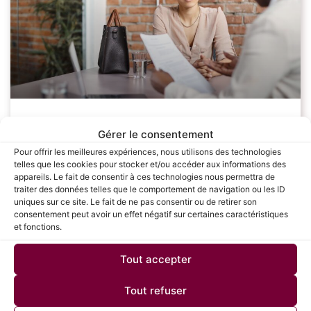
Les étapes clés pour réussir sa
Gérer le consentement
négociation salariale : Guide complet
Pour offrir les meilleures expériences, nous utilisons des technologies
telles que les cookies pour stocker et/ou accéder aux informations des
pour les candidats
appareils. Le fait de consentir à ces technologies nous permettra de
traiter des données telles que le comportement de navigation ou les ID
uniques sur ce site. Le fait de ne pas consentir ou de retirer son
La négociation salariale est une étape cruciale dans le
consentement peut avoir un effet négatif sur certaines caractéristiques
processus de recrutement, souvent redoutée par de
et fonctions.
nombreux candidats. Savoir défendre sa valeur et
obtenir une rémunération juste peut avoir un
Tout accepter
LIRE LA SUITE »
Tout refuser