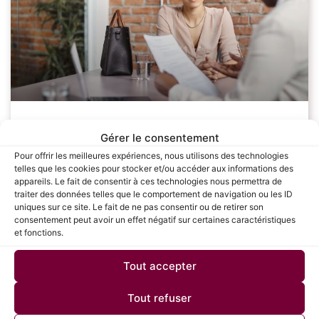
Les étapes clés pour réussir sa
Gérer le consentement
négociation salariale : Guide complet
Pour offrir les meilleures expériences, nous utilisons des technologies
telles que les cookies pour stocker et/ou accéder aux informations des
pour les candidats
appareils. Le fait de consentir à ces technologies nous permettra de
traiter des données telles que le comportement de navigation ou les ID
uniques sur ce site. Le fait de ne pas consentir ou de retirer son
La négociation salariale est une étape cruciale dans le
consentement peut avoir un effet négatif sur certaines caractéristiques
processus de recrutement, souvent redoutée par de
et fonctions.
nombreux candidats. Savoir défendre sa valeur et
obtenir une rémunération juste peut avoir un
Tout accepter
LIRE LA SUITE »
Tout refuser