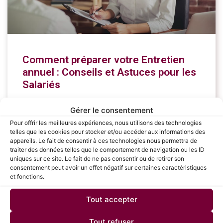
Comment préparer votre Entretien
annuel : Conseils et Astuces pour les
Salariés
L’entretien annuel est une étape cruciale pour chaque
Gérer le consentement
salarié, offrant une opportunité de faire le point sur ses
Pour offrir les meilleures expériences, nous utilisons des technologies
réalisations, de recevoir des feedbacks constructifs et
telles que les cookies pour stocker et/ou accéder aux informations des
de planifier son développement professionnel.
appareils. Le fait de consentir à ces technologies nous permettra de
traiter des données telles que le comportement de navigation ou les ID
uniques sur ce site. Le fait de ne pas consentir ou de retirer son
LIRE LA SUITE »
consentement peut avoir un effet négatif sur certaines caractéristiques
et fonctions.
4 juillet 2024
Tout accepter
Tout refuser