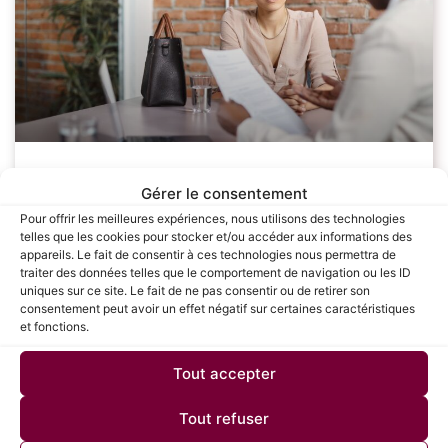
Les étapes clés pour réussir sa
Gérer le consentement
négociation salariale : Guide complet
Pour offrir les meilleures expériences, nous utilisons des technologies
telles que les cookies pour stocker et/ou accéder aux informations des
pour les candidats
appareils. Le fait de consentir à ces technologies nous permettra de
traiter des données telles que le comportement de navigation ou les ID
uniques sur ce site. Le fait de ne pas consentir ou de retirer son
La négociation salariale est une étape cruciale dans le
consentement peut avoir un effet négatif sur certaines caractéristiques
processus de recrutement, souvent redoutée par de
et fonctions.
nombreux candidats. Savoir défendre sa valeur et
obtenir une rémunération juste peut avoir un
Tout accepter
LIRE LA SUITE »
Tout refuser