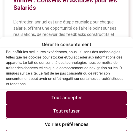
annuel : Conseils et Astuces pour les
Salariés
L’entretien annuel est une étape cruciale pour chaque
salarié, offrant une opportunité de faire le point sur ses
réalisations, de recevoir des feedbacks constructifs et
de planifier son développement professionnel.
Gérer le consentement
Pour offrir les meilleures expériences, nous utilisons des technologies
LIRE LA SUITE »
telles que les cookies pour stocker et/ou accéder aux informations des
appareils. Le fait de consentir à ces technologies nous permettra de
traiter des données telles que le comportement de navigation ou les ID
4 juillet 2024
uniques sur ce site. Le fait de ne pas consentir ou de retirer son
consentement peut avoir un effet négatif sur certaines caractéristiques
et fonctions.
CANDIDATS
Tout accepter
Tout refuser
Voir les préférences