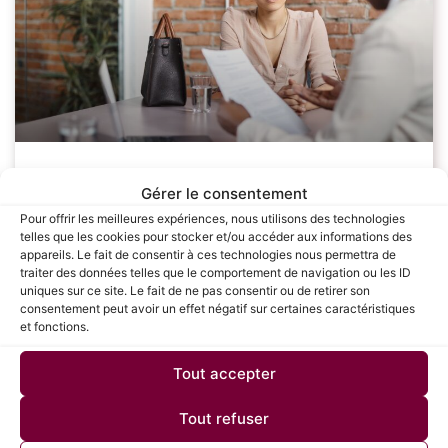
Les étapes clés pour réussir sa
Gérer le consentement
négociation salariale : Guide complet
Pour offrir les meilleures expériences, nous utilisons des technologies
telles que les cookies pour stocker et/ou accéder aux informations des
pour les candidats
appareils. Le fait de consentir à ces technologies nous permettra de
traiter des données telles que le comportement de navigation ou les ID
uniques sur ce site. Le fait de ne pas consentir ou de retirer son
La négociation salariale est une étape cruciale dans le
consentement peut avoir un effet négatif sur certaines caractéristiques
processus de recrutement, souvent redoutée par de
et fonctions.
nombreux candidats. Savoir défendre sa valeur et
obtenir une rémunération juste peut avoir un
Tout accepter
LIRE LA SUITE »
Tout refuser