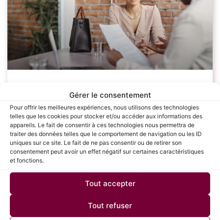
Les étapes clés pour réussir sa
Gérer le consentement
négociation salariale : Guide complet
Pour offrir les meilleures expériences, nous utilisons des technologies
telles que les cookies pour stocker et/ou accéder aux informations des
pour les candidats
appareils. Le fait de consentir à ces technologies nous permettra de
traiter des données telles que le comportement de navigation ou les ID
uniques sur ce site. Le fait de ne pas consentir ou de retirer son
La négociation salariale est une étape cruciale dans le
consentement peut avoir un effet négatif sur certaines caractéristiques
processus de recrutement, souvent redoutée par de
et fonctions.
nombreux candidats. Savoir défendre sa valeur et
obtenir une rémunération juste peut avoir un
Tout accepter
LIRE LA SUITE »
Tout refuser