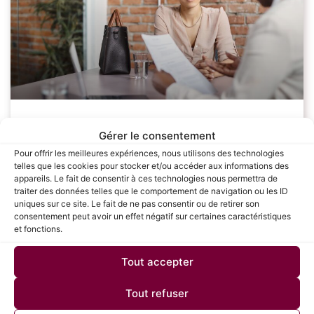
Les étapes clés pour réussir sa
Gérer le consentement
négociation salariale : Guide complet
Pour offrir les meilleures expériences, nous utilisons des technologies
telles que les cookies pour stocker et/ou accéder aux informations des
pour les candidats
appareils. Le fait de consentir à ces technologies nous permettra de
traiter des données telles que le comportement de navigation ou les ID
uniques sur ce site. Le fait de ne pas consentir ou de retirer son
La négociation salariale est une étape cruciale dans le
consentement peut avoir un effet négatif sur certaines caractéristiques
processus de recrutement, souvent redoutée par de
et fonctions.
nombreux candidats. Savoir défendre sa valeur et
obtenir une rémunération juste peut avoir un
Tout accepter
LIRE LA SUITE »
Tout refuser